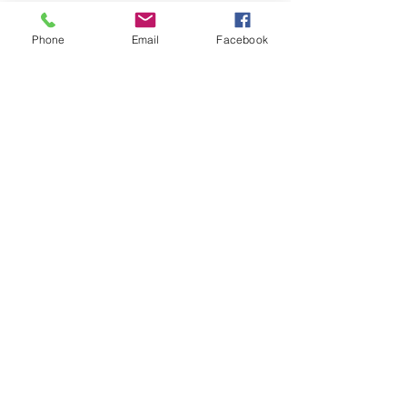
Productos realizados
Phone
Email
Facebook
40
Escanea el QR y dona
Personas mayores